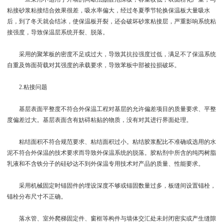
粘接砂浆粘接结合效果很差，吸水率偏大，经过冬夏季节轮换保温板大量吸水
后，到了冬天就会结冰，使保温板开裂，还会破坏砂浆粘接层，严重影响系统粘
接强度，导致保温层系统开裂、脱落。
采用的聚苯板的密度不足或过大，导致其抗拉强度过低，满足不了保温系统
自重及饰面荷载对其强度的承载要求，导致苯板中部被拉损破坏。
2.粘接问题
基层表面平整度不符合外保温工程对基层的允许偏差项目的质量要求、平整
度偏差过大。基层表面含有妨碍粘贴的物质，没有对其进行界面处理。
粘结面积不符合规范要求、粘结面积过小。粘结胶浆配比不准确或选用的水
泥不符合外保温的技术要求而导致外保温系统的脱落。胶粘剂中所含的纯丙树脂
乳液和不含铁分子的硅砂达不到外保温专用技术对产品的质量、性能要求。
采用机械固定时锚固件的埋设深度不够或锚固数量过多，板缝间设置锚栓，
锚栓分布尺寸不正确。
落水管、室外爬梯固定件、窗框等构件与墙体交汇处未封闭密实或产生缝隙