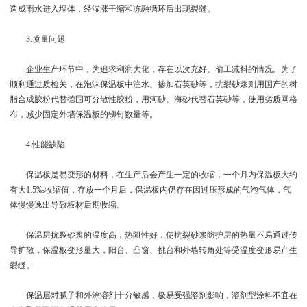
造成雨水进入墙体，经湿涨干缩和冻融循环后出现裂缝。
3.质量问题
企业生产环节中，为追求利润大化，存在以次充好、偷工减料的情况。为了
顺利通过质检关，在泡沫保温板中注水、掺加石英砂等，抗裂砂浆则用国产的树
脂合成胶粉代替德国可分散性胶粉，用河砂、海砂代替石英砂等，使用劣质网格
布，减少固定外墙保温板的铆钉数量等。
4.性能缺陷
保温板是易变形的材料，在生产后会产生一定的收缩，一个月内保温板大约
有大1.5‰收缩值，存放一个月后，保温板内仍存在因过压形成的气泡气体，气
体慢慢逸出导致板材后期收缩。
保温层抗裂砂浆的温度高，热阻性好，使抗裂砂浆防护层的热量不易通过传
导扩散，保温板变形量大，阳台、凸窗、挑台和外墙转角处等受温度变形易产生
裂缝。
保温层对腻子和外涂溶剂十分敏感，极易受强溶剂影响，溶剂型涂料不宜在