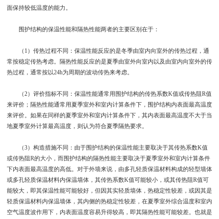
面保持较低温度的能力。
围护结构的保温性能和隔热性能两者的主要区别在于：
（1）传热过程不同：保温性能反应的是冬季由室内向室外的传热过程，通
常按稳定传热考虑。隔热性能反应的是夏季由室外向室内以及由室内向室外的传
热过程，通常按以24h为周期的波动传热来考虑。
（2）评价指标不同：保温性能通常用围护结构的传热系数K值或传热阻R值
来评价；隔热性能通常用夏季室外和室内计算条件下，围护结构内表面最高温度
来评价。如果在同样的夏季室外和室内计算条件下，其内表面最高温度不大于当
地夏季室外计算最高温度，则认为符合夏季隔热要求。
（3）构造措施不同：由于围护结构的保温性能主要取决于其传热系数K值
或传热阻R的大小，而围护结构的隔热性能主要取决于夏季室外和室内计算条件
下内表面最高温度的高低。对于外墙来说，由多孔轻质保温材料构成的轻型墙体
或多孔轻质保温材料内保温墙体，其传热系数K值可能较小，或其传热阻R值可
能较大，即其保温性能可能较好，但因其实轻质墙体，热稳定性较差，或因其是
轻质保温材料内保温墙体，其内侧的热稳定性较差，在夏季室外综合温度和室内
空气温度波作用下，内表面温度容易升得较高，即其隔热性能可能较差。也就是